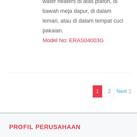
water heaters di atas plafon, di
bawah meja dapur, di dalam
lemari, atau di dalam tempat cuci
pakaian.
Model No: ERAS04003G
1
2
Next
PROFIL PERUSAHAAN