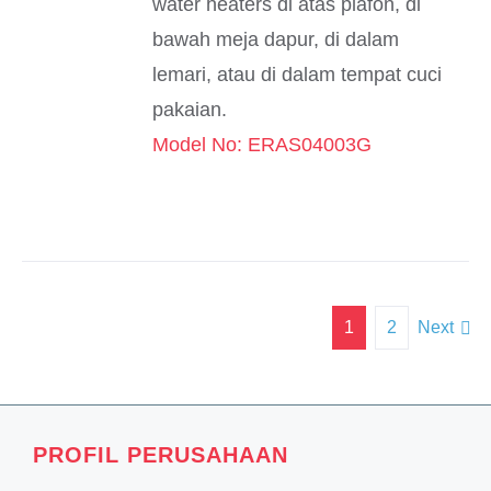
water heaters di atas plafon, di
bawah meja dapur, di dalam
lemari, atau di dalam tempat cuci
pakaian.
Model No: ERAS04003G
1
2
Next
PROFIL PERUSAHAAN